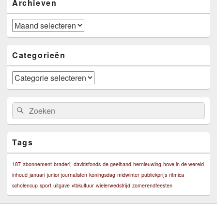
Archieven
Archieven
Categorieën
Categorieën
Zoeken
Zoeken
naar:
Tags
187
abonnement
braderij
davidsfonds
de geelhand
hernieuwing
hove in de wereld
inhoud
januari
junior journalisten
koningsdag
midwinter
publiekprijs
ritmica
scholencup
sport
uitgave
vtbkultuur
wielerwedstrijd
zomerendfeesten