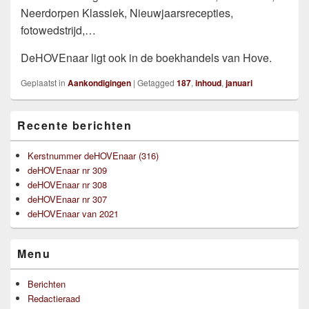
Neerdorpen Klassiek, Nieuwjaarsrecepties,
fotowedstrijd,…
DeHOVEnaar ligt ook in de boekhandels van Hove.
Geplaatst in
Aankondigingen
|
Getagged
187
,
inhoud
,
januari
Primaire
Recente berichten
zijbalk
widget
gebied
Kerstnummer deHOVEnaar (316)
deHOVEnaar nr 309
deHOVEnaar nr 308
deHOVEnaar nr 307
deHOVEnaar van 2021
Menu
Berichten
Redactieraad