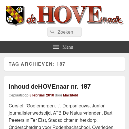
deHOVEnaar.be
Zoeken
Zoeken
naar:
Menu
TAG ARCHIEVEN:
187
Inhoud deHOVEnaar nr. 187
Geplaatst op
5 februari 2010
door
Machteld
Cursief: ‘Goeiemorgen…’, Dorpsnieuws, Junior
journalistenwedstrijd, ATB De Natuurvrienden, Bart
Peeters in Ter Elst, Stadsdichter in het dorp,
Onderscheiding voor Rodenbachschool, Overleden,