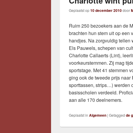
Charlotte wint pu
Geplaatst op
10 december 2010
door
M
Ruim 250 bezoekers aan de Mi
brachten hun stem uit op een 
handjes. Na zorgvuldig tellen 
Els Pauwels, schepen van cultu
Charlotte Callaerts (Lint), lee
voorkeurstemmen. Zij mag tijd
sportstage. Met 41 stemmen v
ging ook de tweede prijs naar 
sporttassen, strips…) werden
basisscholen verdeeld. Profici
aan alle 170 deelnemers.
Geplaatst in
Algemeen
|
Getagged
de 