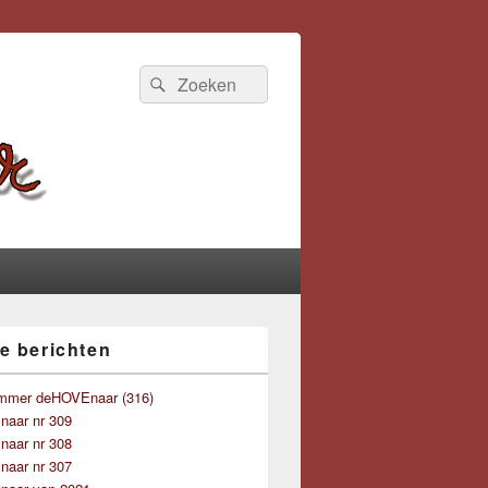
Zoeken
Zoeken
naar:
e berichten
mmer deHOVEnaar (316)
aar nr 309
aar nr 308
aar nr 307