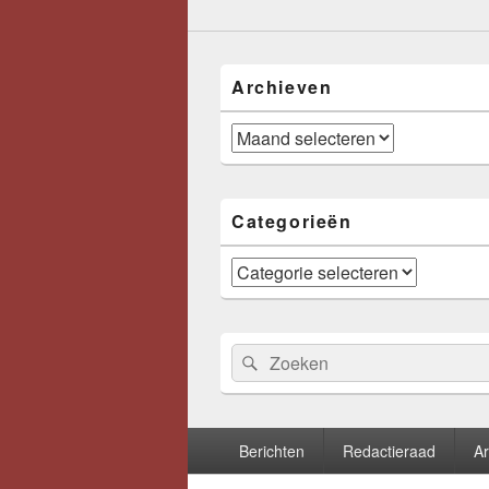
Archieven
Archieven
Categorieën
Categorieën
Zoeken
Zoeken
naar:
Footer
Berichten
Redactieraad
Ar
menu