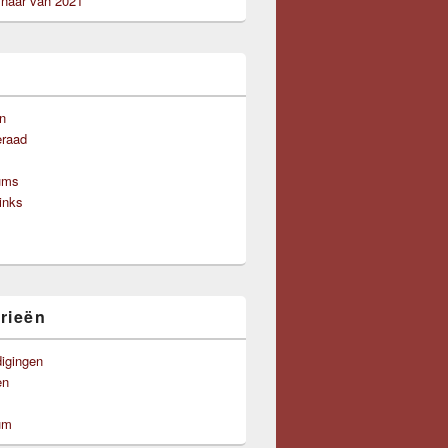
aar van 2021
n
eraad
ums
links
rieën
igingen
en
um