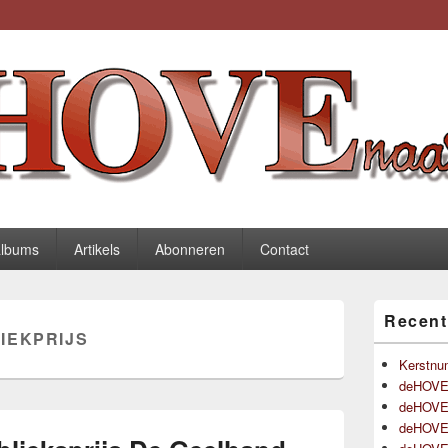
be
albums
Artikels
Abonneren
Contact
Primaire
Recent
zijbalk
IEKPRIJS
widget
gebied
Kerstnu
deHOVEn
deHOVEn
deHOVEn