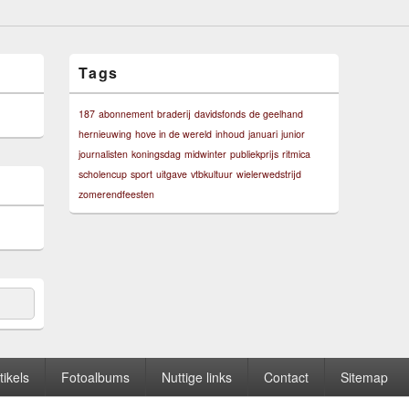
Tags
187
abonnement
braderij
davidsfonds
de geelhand
hernieuwing
hove in de wereld
inhoud
januari
junior
journalisten
koningsdag
midwinter
publiekprijs
ritmica
scholencup
sport
uitgave
vtbkultuur
wielerwedstrijd
zomerendfeesten
tikels
Fotoalbums
Nuttige links
Contact
Sitemap