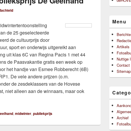
blieksprijs De Geelhand
deHOVEn
achteld
Menu
dwintertentoonstelling
van de 25 geselecteerde
Berichte
werd de cultuurprijs door
Redacti
ur, sport en onderwijs uitgereikt aan
Artikels
Fotoalb
rling uit klas 6C van Regina Pacis 1 met 44
Nuttige 
ens de Paasvakantie gratis een week op
Contact
oor het handje van Esmee Robberecht (6B)
Sitemap
RP1. De vele andere prijzen (o.m.
 onder de zesdeklassers van de Hovese
at, niet alleen aan de winnaars, maar ook
Catego
Aankond
Algeme
geelhand
,
midwinter
,
publiekprijs
Archief
Fotoalb