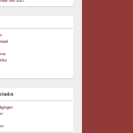
aar van 2021
n
eraad
ums
links
rieën
igingen
en
um