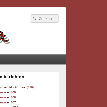
Zoeken
Zoeken
naar:
e berichten
mmer deHOVEnaar (316)
aar nr 309
aar nr 308
aar nr 307