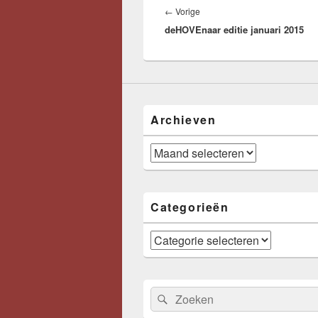
navigatie
Vorig
←
Vorige
deHOVEnaar editie januari 2015
bericht:
Archieven
Archieven
Categorieën
Categorieën
Zoeken
Zoeken
naar: