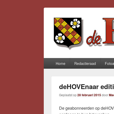
deHOVEnaar.
Primair
Home
Redactieraad
Foto
menu
deHOVEnaar editi
Geplaatst op
28 februari 2015
door
Mac
De geabonneerden op deHOVE