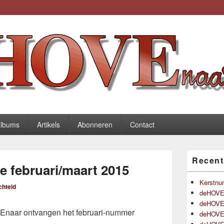
be
albums
Artikels
Abonneren
Contact
Primaire
Recent
zijbalk
e februari/maart 2015
widget
gebied
Kerstnu
hteld
deHOVEn
deHOVEn
naar ontvangen het februari-nummer
deHOVEn