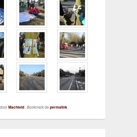
door
Machteld
. Bookmark de
permalink
.