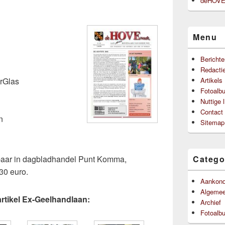
deHOVEn
Menu
Berichte
Redacti
erGlas
Artikels
Fotoalb
Nuttige 
Contact
n
Sitemap
gbaar in dagbladhandel Punt Komma,
Catego
30 euro.
Aankond
Algeme
 artikel Ex-Geelhandlaan:
Archief
Fotoalb