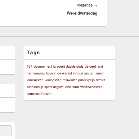
Volgend
Volgende
→
Wereldwaterdag
bericht:
Tags
187
abonnement
braderij
davidsfonds
de geelhand
hernieuwing
hove in de wereld
inhoud
januari
junior
journalisten
koningsdag
midwinter
publiekprijs
ritmica
scholencup
sport
uitgave
vtbkultuur
wielerwedstrijd
zomerendfeesten