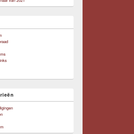
aar van 2021
n
eraad
ums
links
rieën
igingen
en
um