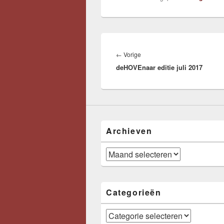
Bericht
navigatie
Vorig
←
Vorige
deHOVEnaar editie juli 2017
bericht:
Archieven
Archieven
Categorieën
Categorieën