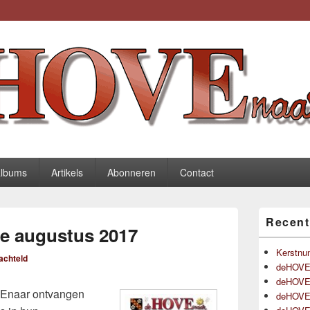
be
albums
Artikels
Abonneren
Contact
Primaire
Recent
zijbalk
e augustus 2017
widget
gebied
Kerstnu
achteld
deHOVEn
deHOVEn
Enaar ontvangen
deHOVEn