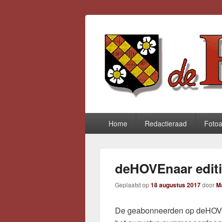
deHOVEnaar.
Primair
Home
Redactieraad
Foto
menu
deHOVEnaar editi
Geplaatst op
18 augustus 2017
door
M
De geabonneerden op deHOV