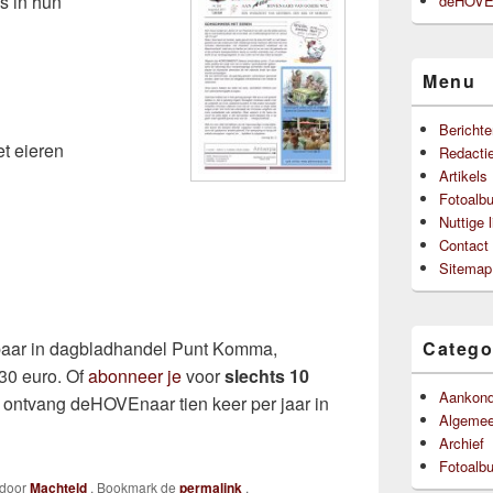
s in hun
deHOVEn
Menu
Berichte
t eieren
Redacti
Artikels
Fotoalb
Nuttige 
Contact
Sitemap
gbaar in dagbladhandel Punt Komma,
Catego
,30 euro. Of
abonneer je
voor
slechts 10
Aankond
 ontvang deHOVEnaar tien keer per jaar in
Algeme
Archief
Fotoalb
door
Machteld
. Bookmark de
permalink
.