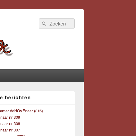
Zoeken
Zoeken
naar:
e berichten
mmer deHOVEnaar (316)
aar nr 309
aar nr 308
aar nr 307