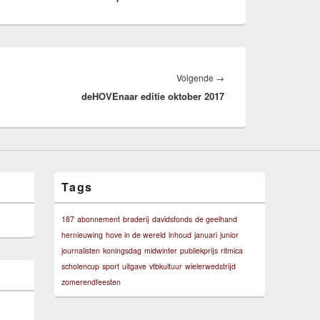
Volgend
Volgende
→
deHOVEnaar editie oktober 2017
bericht:
Tags
187
abonnement
braderij
davidsfonds
de geelhand
hernieuwing
hove in de wereld
inhoud
januari
junior
journalisten
koningsdag
midwinter
publiekprijs
ritmica
scholencup
sport
uitgave
vtbkultuur
wielerwedstrijd
zomerendfeesten