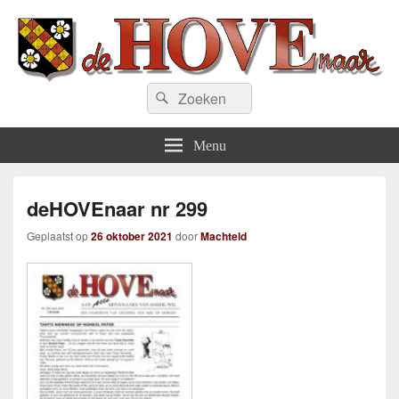
deHOVEnaar.be
Zoeken
Zoeken
naar:
Menu
deHOVEnaar nr 299
Geplaatst op
26 oktober 2021
door
Machteld