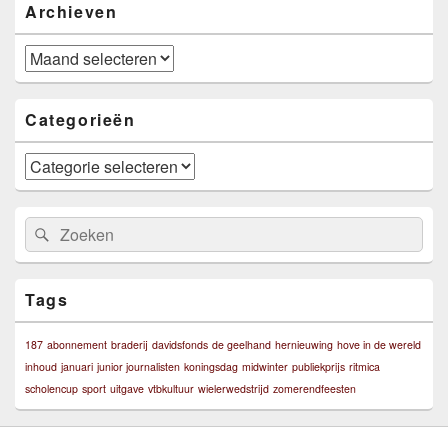
Archieven
Archieven
Categorieën
Categorieën
Zoeken
Zoeken
naar:
Tags
187
abonnement
braderij
davidsfonds
de geelhand
hernieuwing
hove in de wereld
inhoud
januari
junior journalisten
koningsdag
midwinter
publiekprijs
ritmica
scholencup
sport
uitgave
vtbkultuur
wielerwedstrijd
zomerendfeesten