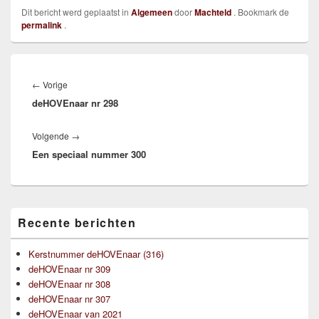
Dit bericht werd geplaatst in
Algemeen
door
Machteld
. Bookmark de
permalink
.
Bericht
navigatie
Vorig
←
Vorige
deHOVEnaar nr 298
bericht:
Volgend
Volgende
→
Een speciaal nummer 300
bericht:
Primaire
Recente berichten
zijbalk
widget
gebied
Kerstnummer deHOVEnaar (316)
deHOVEnaar nr 309
deHOVEnaar nr 308
deHOVEnaar nr 307
deHOVEnaar van 2021