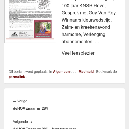
100 jaar KNSB Hove,
Gesprek met Guy Van Roy,
Winnaars kleurwedstrijd,
Zalm- en kreeftenavond
harmonie, Verlenging
abonnementen, …
Veel leesplezier
Dit bericht werd geplaatst in
Algemeen
door
Machteld
. Bookmark de
permalink
.
Bericht
navigatie
Vorig
←
Vorige
deHOVEnaar nr 284
bericht:
Volgend
Volgende
→
deHOVEnaar nr 286 – kerstnummer
bericht: