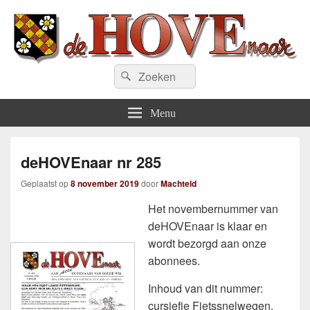
deHOVEnaar.be
Zoeken
Zoeken
naar:
Menu
deHOVEnaar nr 285
Geplaatst op
8 november 2019
door
Machteld
Het novembernummer van
deHOVEnaar is klaar en
wordt bezorgd aan onze
abonnees.
Inhoud van dit nummer:
cursiefje Fietssnelwegen,