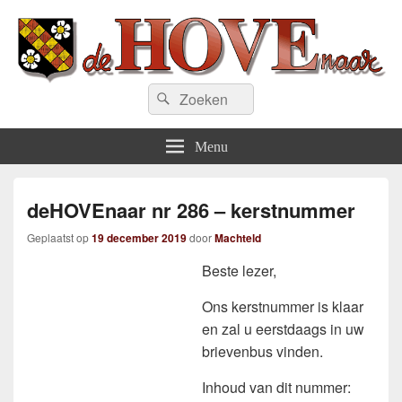
deHOVEnaar.be
Zoeken
Zoeken
naar:
Menu
deHOVEnaar nr 286 – kerstnummer
Geplaatst op
19 december 2019
door
Machteld
Beste lezer,
Ons kerstnummer is klaar
en zal u eerstdaags in uw
brievenbus vinden.
Inhoud van dit nummer: