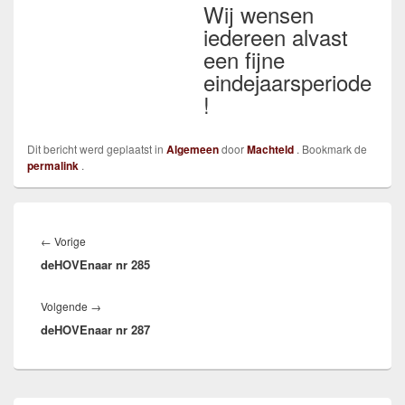
Wij wensen
iedereen alvast
een fijne
eindejaarsperiode
!
Dit bericht werd geplaatst in
Algemeen
door
Machteld
. Bookmark de
permalink
.
Bericht
navigatie
Vorig
←
Vorige
deHOVEnaar nr 285
bericht:
Volgend
Volgende
→
deHOVEnaar nr 287
bericht:
Primaire